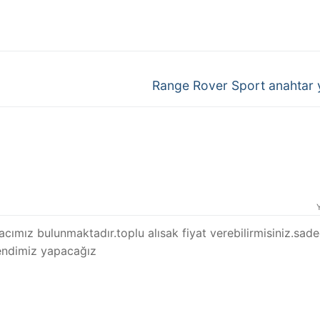
Next
Range Rover Sport anahtar 
post:
acımız bulunmaktadır.toplu alısak fiyat verebilirmisiniz.sad
endimiz yapacağız