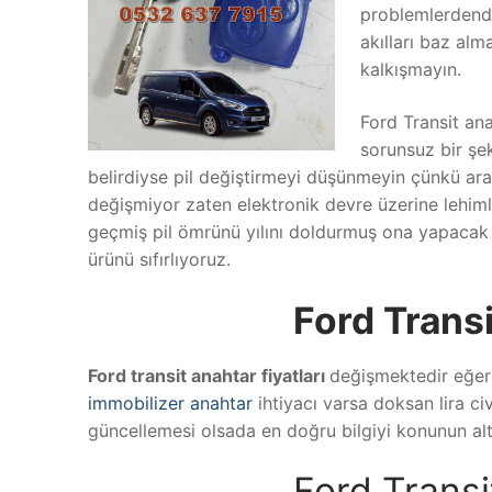
problemlerdendir
akılları baz alm
kalkışmayın.
Ford Transit an
sorunsuz bir şe
belirdiyse pil değiştirmeyi düşünmeyin çünkü ar
değişmiyor zaten elektronik devre üzerine lehimle
geçmiş pil ömrünü yılını doldurmuş ona yapacak bi
ürünü sıfırlıyoruz.
Ford Transi
Ford transit anahtar fiyatları
değişmektedir eğer m
immobilizer anahtar
ihtiyacı varsa doksan lira c
güncellemesi olsada en doğru bilgiyi konunun altı
Ford Transi