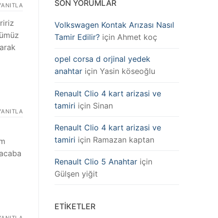
SON YORUMLAR
YANITLA
iriz
Volkswagen Kontak Arızası Nasıl
ünümüz
Tamir Edilir?
için
Ahmet koç
larak
opel corsa d orjinal yedek
anahtar
için
Yasin köseoğlu
Renault Clio 4 kart arizasi ve
tamiri
için
Sinan
YANITLA
Renault Clio 4 kart arizasi ve
tamiri
için
Ramazan kaptan
ım
 acaba
Renault Clio 5 Anahtar
için
Gülşen yiğit
ETIKETLER