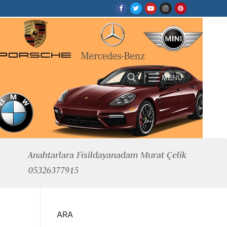
MENÜ
Arama:
Anahtarlara Fisildayanadam Murat Çelik
05326377915
ARA