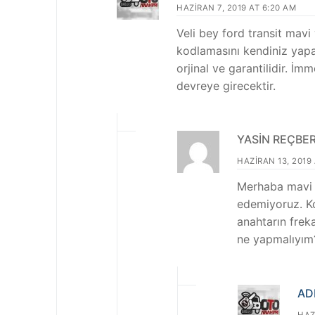
HAZIRAN 7, 2019 AT 6:20 AM
Veli bey ford transit mavi
kodlamasını kendiniz yapabi
orjinal ve garantilidir. 
devreye girecektir.
YASIN REÇBE
HAZIRAN 13, 2019 
Merhaba mavi k
edemiyoruz. Ko
anahtarın frek
ne yapmalıyım?
AD