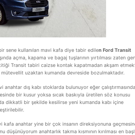
ir sene kullanılan mavi kafa diye tabir edile
n Ford Transit
şında açma, kapama ve bagaj tuşlarının yırtılması zaten gene
etitiği Transit tabiri caizse kontak kapatmadan akşam etmekt
mütevellit uzaktan kumanda devreside bozulmaktadır.
vi anahtar dış kabı stoklarda bulunuyor eğer çalıştırmasınd
mesinde bir kusur yoksa sıcak baskıyla üretilen söz konusu
 dikkatli bir şekilde kesilirse yeni kumanda kabı içine
tirilebilir.
vi kafa anahtar yine bir çok insanın direksiyonuna geçmesi
nu düşünüyorum anahtarlık takma kısmının kırılması en başl