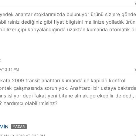
 yedek anahtar stoklarımızda bulunuyor ürünü sizlere gönder
lirsiniz dediğiniz gibi fiyat bilgisini mailinize yolladık ür
İmmobilizer çipi kopyalandığında uzaktan kumanda otomatik o
R
AT 2:14 PM
afa 2009 transit anahtarı kumanda ile kapıları kontrol
ntak çalışmasında sorun yok. Anahtarcı bir ustaya baktırd
ans işliyor dedi fakat yeni bitane almak gerekebilir de dedi,
 Yardımcı olabilirmisinz?
MIN
YAZAR