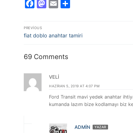
Facebook
Mastodon
Email
Share
Yazı
PREVIOUS
Previous
gezinmesi
fiat doblo anahtar tamiri
post:
69 Comments
VELI
HAZIRAN 5, 2019 AT 4:07 PM
Ford Transit mavi yedek anahtar ihtiy
kumanda lazım bize kodlamayı biz k
ADMIN
YAZAR