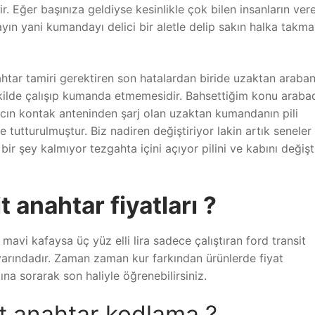
. Eğer başınıza geldiyse kesinlikle çok bilen insanların ver
ayın yani kumandayı delici bir aletle delip sakın halka takm
ahtar tamiri gerektiren son hatalardan biride uzaktan araban
kilde çalışıp kumanda etmemesidir. Bahsettiğim konu araba
acın kontak anteninden şarj olan uzaktan kumandanın pili
 tutturulmuştur. Biz nadiren değiştiriyor lakin artık seneler
r şey kalmıyor tezgahta içini açıyor pilini ve kabını değişt
t anahtar fiyatları ?
avi kafaysa üç yüz elli lira sadece çalıştıran ford transit
ivarındadır. Zaman zaman kur farkından ürünlerde fiyat
na sorarak son haliyle öğrenebilirsiniz.
t anahtar kodlama ?