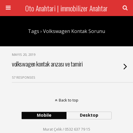
Oto Anahtari | immobilizer Anahtar
Tags › Volkswagen Kontak Sorunu
MAYIS 20, 2019
volkswagen kontak arızası ve tamiri
57 RESPONSES
Back to top
Mobile
Desktop
Murat Çelik / 0532 637 79 15